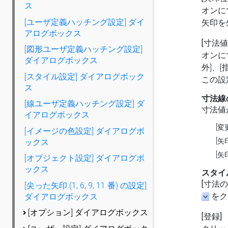
ス
オンに
[ユーザ定義ハッチング設定] ダイ
矢印を
アログボックス
[寸法
[図形ユーザ定義ハッチング設定]
オンに
ダイアログボックス
外]、
[スタイル設定] ダイアログボック
この設
ス
寸法線
[線ユーザ定義ハッチング設定] ダ
寸法値
イアログボックス
[変
[イメージの色設定] ダイアログボ
[
ックス
[矢
[オブジェクト設定] ダイアログボ
ックス
スタイ
[寸法
[尖った矢印 (1, 6, 9, 11 番) の設定]
をク
ダイアログボックス
[オプション] ダイアログボックス
[登録]