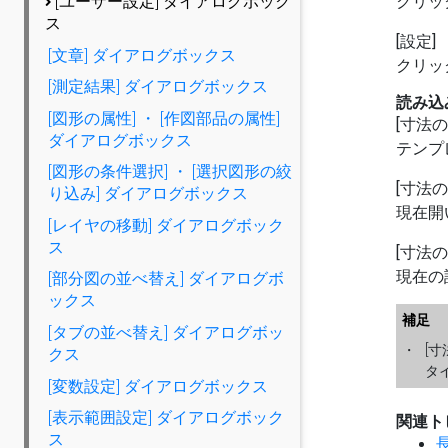
クリッ
[ユーザー設定] ダイアログボック
ス
[設定]
[文章] ダイアログボックス
クリッ
[測定結果] ダイアログボックス
読み込
[図形の属性] ・ [作図部品の属性]
[寸法
ダイアログボックス
テンプ
[図形の条件選択] ・ [選択図形の絞
[寸法
り込み] ダイアログボックス
現在開
[レイヤの移動] ダイアログボック
ス
[寸法
現在の
[部分図の並べ替え] ダイアログボ
ックス
補足
[タブの並べ替え] ダイアログボッ
・
[
クス
タ
[変数設定] ダイアログボックス
[表示範囲設定] ダイアログボック
関連ト
ス