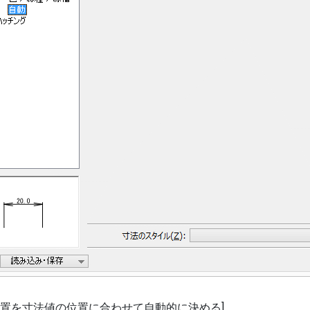
位置を寸法値の位置に合わせて自動的に決める]