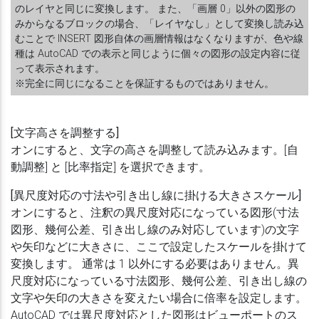
のレイヤと同じに変換します。 また、「画層 0」以外の図形の
みからなるブロックの場合、「レイヤなし」として変換し読み込
むことで INSERT 図形自体の画層情報はなくなりますが、色や線
種は AutoCAD での表示と同じように個々の図形の設定内容に従
って表示されます。
※完全に同じになることを保証するものではありません。
[文字高さを調整する]
オンにすると、文字の高さを調整して読み込みます。[自
動調整] と [比率指定] を選択できます。
[異尺度対応の寸法や引き出し線に掛ける大きさスケール]
オンにすると、注釈の異尺度対応になっている図形(寸法
図形、幾何公差、引き出し線のみ対応しています)の文字
や矢印などに大きさに、ここで設定したスケールを掛けて
変換します。 通常は 1 以外にする必要はありません。異
尺度対応になっている寸法図形、幾何公差、引き出し線の
文字や矢印の大きさを変えたい場合に倍率を設定します。
AutoCAD では異尺度対応とした図形はビューポートのス