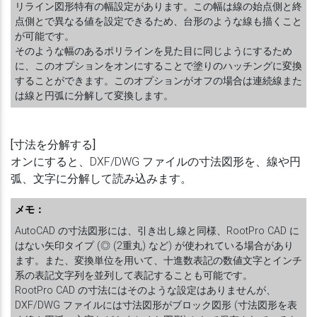
リライン図形特有の幅設定があります。この幅は線の始点側と終
点側とで異なる値を設定できるため、台形のような線も描くこと
が可能です。
そのような幅のあるポリラインを見た目に同じようにするため
に、このオプションをオンにすることで塗りのハッチングに変換
することができます。このオプションがオフの場合は連続線また
は線と円弧に分解して変換します。
[寸法を分解する]
オンにすると、DXF/DWG ファイルの寸法図形を、線や円
弧、文字に分解して読み込みます。
メモ：
AutoCAD の寸法図形には、引き出し線と同様、RootPro CAD に
はない矢印タイプ (◎ (2重丸) など) が使われている場合があり
ます。また、変換単位を用いて、十進数表記の数値文字とインチ
系の表記文字列を並列して表記することも可能です。
RootPro CAD の寸法にはそのような設定はありませんが、
DXF/DWG ファイルには寸法図形がブロック図形 (寸法図形を表