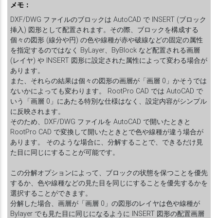
メモ：
DXF/DWG ファイルのブロックは AutoCAD で INSERT (ブロック
挿入) 図形として配置されます。その際、ブロックを構成する
個々の図形 (線分や円) の色や線種が赤や破線などの固定の属性
を指定するのではなく ByLayer、ByBlock など配置される画層
(レイヤ) や INSERT 図形に設定された属性によって変わる場合が
あります。
また、それらの結果は個々の図形の画層が「画層 0」かそうでは
ないかによっても変わります。 RootPro CAD では AutoCAD で
いう「画層 0」にあたる特別な仕様はなく、設定内容がシンプル
に反映されます。
そのため、DXF/DWG ファイルを AutoCAD で開いたときと
RootPro CAD で変換して開いたときとで色や線種が違う場合が
あります。 そのような場合に、分解することで、できるだけ見
た目に同じにすることが可能です。
この分解オプションによって、ブロックの状態を保つことを優先
するか、色や線種などの見た目を同じにすることを優先するかを
選択することができます。
分解した場合、画層が「画層 0」の図形のレイヤは色や線種が
Bylayer でも見た目に同じになるように INSERT 図形の配置画層