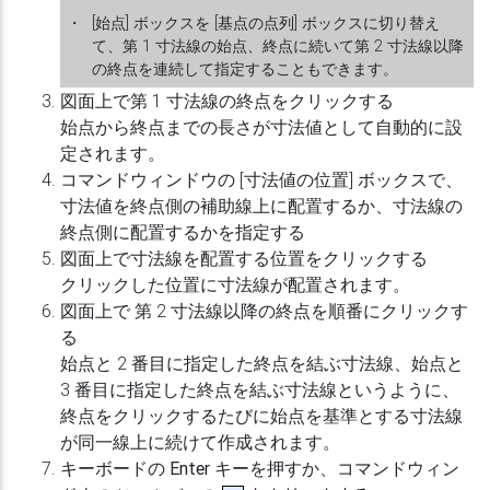
・
[始点] ボックスを [基点の点列] ボックスに切り替え
て、第 1 寸法線の始点、終点に続いて第 2 寸法線以降
の終点を連続して指定することもできます。
図面上で第 1 寸法線の終点をクリックする
始点から終点までの長さが寸法値として自動的に設
定されます。
コマンドウィンドウの [寸法値の位置] ボックスで、
寸法値を終点側の補助線上に配置するか、寸法線の
終点側に配置するかを指定する
図面上で寸法線を配置する位置をクリックする
クリックした位置に寸法線が配置されます。
図面上で 第 2 寸法線以降の終点を順番にクリックす
る
始点と 2 番目に指定した終点を結ぶ寸法線、始点と
3 番目に指定した終点を結ぶ寸法線というように、
終点をクリックするたびに始点を基準とする寸法線
が同一線上に続けて作成されます。
キーボードの
Enter
キーを押すか、コマンドウィン