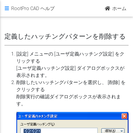
RootPro CAD ヘルプ
ホーム
定義したハッチングパターンを削除する
[設定] メニューの [ユーザ定義ハッチング設定] をク
リックする
[ユーザ定義ハッチング設定] ダイアログボックスが
表示されます。
削除したいハッチングパターンを選択し、 [削除] を
クリックする
削除実行の確認ダイアログボックスが表示されま
す。