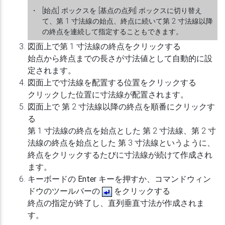
・
[始点] ボックスを [基点の点列] ボックスに切り替え
て、第 1 寸法線の始点、終点に続いて第 2 寸法線以降
の終点を連続して指定することもできます。
図面上で第 1 寸法線の終点をクリックする
始点から終点までの長さが寸法値として自動的に設
定されます。
図面上で寸法線を配置する位置をクリックする
クリックした位置に寸法線が配置されます。
図面上で 第 2 寸法線以降の終点を順番にクリックす
る
第 1 寸法線の終点を始点とした 第 2 寸法線、第 2 寸
法線の終点を始点とした 第 3 寸法線というように、
終点をクリックするたびに寸法線が続けて作成され
ます。
キーボードの
Enter
キーを押すか、コマンドウィン
ドウのツールバーの
をクリックする
終点の指定が終了し、直列垂直寸法が作成されま
す。