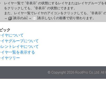
・
レイヤ一覧で "非表示" の状態にするレイヤまたはレイヤグループを
をクリックしても、"非表示" の状態にできます。
また、レイヤ一覧でレイヤのアイコンをクリックしても、"非表示" 
→
[表示のみ] →
[表示しない] の順番で切り替わります。
ピック
レイヤについて
レイヤグループについて
カレントレイヤについて
レイヤ一覧を表示する
レイヤツリー
© Copyright 2026 RootPro Co.,Ltd. All 