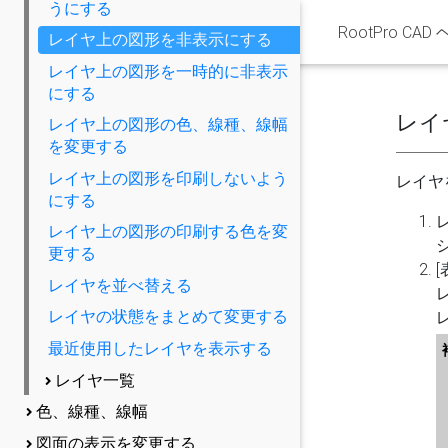
うにする
RootPro CAD
レイヤ上の図形を非表示にする
レイヤ上の図形を一時的に非表示
にする
レイ
レイヤ上の図形の色、線種、線幅
を変更する
レイヤ上の図形を印刷しないよう
レイヤ
にする
レイヤ上の図形の印刷する色を変
更する
レイヤを並べ替える
レイヤの状態をまとめて変更する
最近使用したレイヤを表示する
レイヤ一覧
色、線種、線幅
図面の表示を変更する