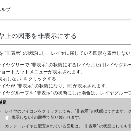
 ヘルプ
ヤ上の図形を非表示にする
を "非表示" の状態にし、レイヤに属している図形を表示しな
レイヤツリーで "非表示" の状態にするレイヤまたはレイヤグ
ショートカットメニューが表示されます。
[表示しない] をクリックする
レイヤが "非表示" の状態になり、
が表示されます。
レイヤグループを "非表示" の状態にした場合は、レイヤグル
補足
・
レイヤのアイコンをクリックしても、"非表示" の状態にできます。
[表示しない] の順番で切り替わります。
・
カレントレイヤに配置されている図形は、"非表示" の状態にしても