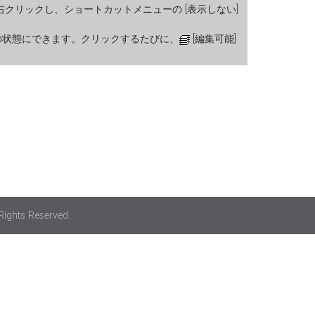
右クリックし、ショートカットメニューの [表示しない]
の状態にできます。クリックするたびに、
[編集可能]
Rights Reserved.