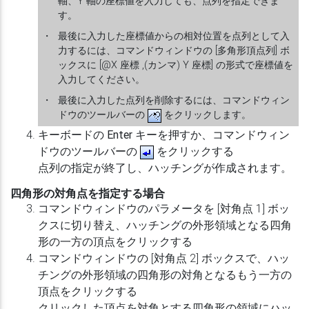
軸、Y 軸の座標値を入力しても、点列を指定できま
す。
・
最後に入力した座標値からの相対位置を点列として入
力するには、コマンドウィンドウの [多角形頂点列] ボ
ックスに [@X 座標 ,(カンマ) Y 座標] の形式で座標値を
入力してください。
・
最後に入力した点列を削除するには、コマンドウィン
ドウのツールバーの
をクリックします。
キーボードの
Enter
キーを押すか、コマンドウィン
ドウのツールバーの
をクリックする
点列の指定が終了し、ハッチングが作成されます。
四角形の対角点を指定する場合
コマンドウィンドウのパラメータを [対角点 1] ボッ
クスに切り替え、ハッチングの外形領域となる四角
形の一方の頂点をクリックする
コマンドウィンドウの [対角点 2] ボックスで、ハッ
チングの外形領域の四角形の対角となるもう一方の
頂点をクリックする
クリックした頂点を対角とする四角形の領域にハッ