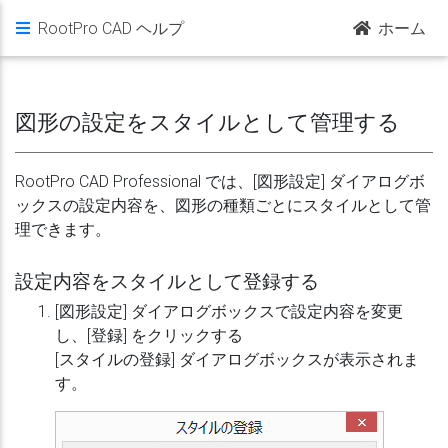
RootPro CAD ヘルプ
ホーム
図形の設定をスタイルとして管理する
RootPro CAD Professional では、[図形設定] ダイアログボ
ックスの設定内容を、図形の種類ごとにスタイルとして管
理できます。
設定内容をスタイルとして登録する
[図形設定] ダイアログボックスで設定内容を変更
し、[登録] をクリックする
[スタイルの登録] ダイアログボックスが表示されま
す。