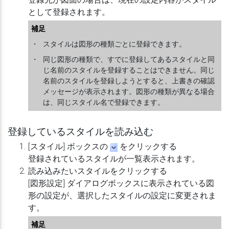
として登録されます。
補足
・
スタイルは図形の種類ごとに登録できます。
・
同じ図形の種類で、すでに登録してあるスタイルと同
じ名前のスタイルを登録することはできません。同じ
名前のスタイルを登録しようとすると、上書きの確認
メッセージが表示されます。図形の種類が異なる場合
は、同じスタイル名で登録できます。
登録しているスタイルを読み込む
[スタイル] ボックスの
をクリックする
登録されているスタイルが一覧表示されます。
読み込みたいスタイルをクリックする
[図形設定] ダイアログボックスに表示されている図
形の設定が、選択したスタイルの設定に変更されま
す。
補足