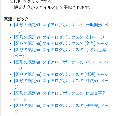
[OK] をクリックする
設定内容がスタイルとして登録されます。
関連トピック
[図形の既定値] ダイアログボックスの [一般図形] ペ
ージ
[図形の既定値] ダイアログボックスの [点] ページ
[図形の既定値] ダイアログボックスの [文字] ページ
[図形の既定値] ダイアログボックスの [引き出し線]
ページ
[図形の既定値] ダイアログボックスの [バルーン] ペ
ージ
[図形の既定値] ダイアログボックスの [寸法] ページ
[図形の既定値] ダイアログボックスの [寸法値] ペー
ジ
[図形の既定値] ダイアログボックスの [付加文字列]
ページ
[図形の既定値] ダイアログボックスの [許容差] ペー
ジ