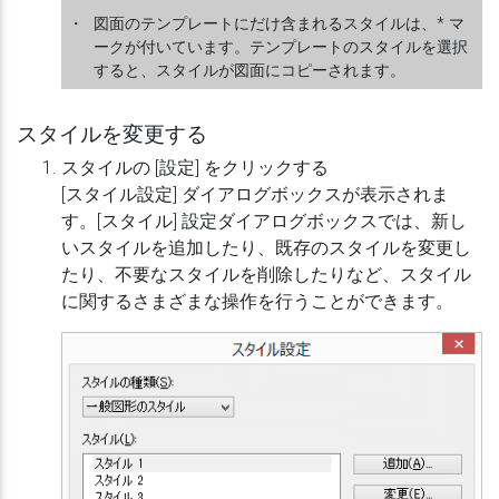
・
図面のテンプレートにだけ含まれるスタイルは、* マ
ークが付いています。テンプレートのスタイルを選択
すると、スタイルが図面にコピーされます。
スタイルを変更する
スタイルの [設定] をクリックする
[スタイル設定] ダイアログボックスが表示されま
す。[スタイル] 設定ダイアログボックスでは、新し
いスタイルを追加したり、既存のスタイルを変更し
たり、不要なスタイルを削除したりなど、スタイル
に関するさまざまな操作を行うことができます。