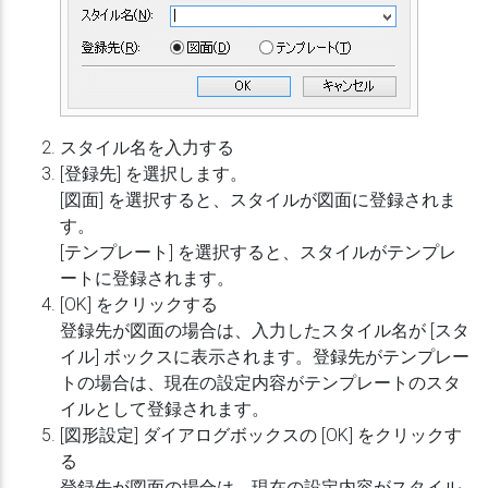
スタイル名を入力する
[登録先] を選択します。
[図面] を選択すると、スタイルが図面に登録されま
す。
[テンプレート] を選択すると、スタイルがテンプレ
ートに登録されます。
[OK] をクリックする
登録先が図面の場合は、入力したスタイル名が [スタ
イル] ボックスに表示されます。登録先がテンプレー
トの場合は、現在の設定内容がテンプレートのスタ
イルとして登録されます。
[図形設定] ダイアログボックスの [OK] をクリックす
る
登録先が図面の場合は、現在の設定内容がスタイル