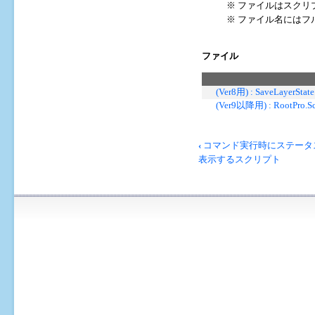
※ ファイルはスクリプ
※ ファイル名にはフ
ファイル
(Ver8用) : SaveLayerState
(Ver9以降用) : RootPro.Scr
ブ
‹
コマンド実行時にステータ
ッ
表示するスクリプト
ク
横
断
リ
ン
ク:
レ
イ
ヤ
の
状
態