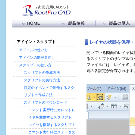
製品情報トップ
RootPro CAD 購入
RootPro CAD 特長
購入に関する FAQ
メ
レイヤの状態を保存・
アドイン・スクリプト
機能比較
販売代理店の皆様へ
イ
ン
アドイン・スクリプト
アドインの使い方
開いている図面のレイヤ状
コ
バージョン情報
アドインの開発者向け
るスクリプトのサンプルコ
ン
動作環境
ファイルには、レイヤ名、
スクリプトの使い方
テ
刷の各設定が保存されます
ン
スクリプトの作成方法
ツ
スクリプトの実行方法
に
特定のイベントで動作するスク
移
動
リプトの作成方法
スクリプトのダウンロード
コマンド実行時にカレントレ
イヤを変更するスクリプト
レイヤを複製するスクリプト
コマンド実行時にステータス