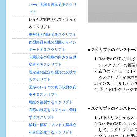
バーに面積を表示するスクリ
プト
レイヤの状態を保存・復元す
るスクリプト
重複線を削除するスクリプト
作図部品を他の図面からイン
ポートするスクリプト
■ スクリプトのインストール方法
印刷設定の印刷の向きを自動
RootPro CAD の
変更するスクリプト
ン/スクリプトの管理
左側のメニューで [ス
既定値の設定を図形に反映す
るスクリプトが表示
るスクリプト
インストールしたいス
図形のレイヤの表示状態を変
[閉じる] をクリック
更するスクリプト
用紙を複製するスクリプト
■ スクリプトのインストール
図形の設定をスタイルに登録
するスクリプト
以下のリンクからスク
RootPro CAD 
移動・複写コマンドで基準点
して、スクリプトの
を自動設定するスクリプト
ダウンロードした圧縮