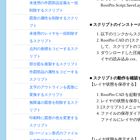
未使用の作図部品定義を一括
RootPro.Script
削除するスクリプト
図形の属性を削除するスクリ
■ スクリプトのインストール方法
プト
未使用のレイヤを一括削除す
以下のリンクからスク
RootPro CAD 
るスクリプト
して、スクリプトの
点列の座標をコピーするスク
ダウンロードした圧縮フ
リプト
イヤの読み込み.csx
部分図を複製するスクリプト
作図部品の属性をコピーする
■ スクリプトの動作を確認
スクリプト
【レイヤ状態を保存する】
文字のアウトラインを図形に
変換するスクリプト
RootPro CAD を起動
レイヤの状態を保存
無限遠の図形を削除するスク
[スクリプト] メニュ
リプト
ファイルの保存ダイア
印刷時に図形の色を変更する
ファイルにレイヤの状
スクリプト
旧バージョン形式のファイル
【レイヤ状態を復元する】