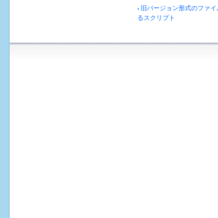
ブ
‹
旧バージョン形式のファイ
ッ
るスクリプト
ク
横
断
リ
ン
ク:
ス
ク
リ
プ
ト
ウ
ィ
ン
ド
ウ
で
ス
ク
リ
プ
ト