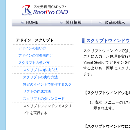
製品情報トップ
RootPro CAD 購入
RootPro CAD 特長
購入に関する FAQ
メ
スクリプトウィンドウ
アドイン・スクリプト
機能比較
販売代理店の皆様へ
イ
ン
アドイン・スクリプト
アドインの使い方
スクリプトウィンドウでは
コ
バージョン情報
アドインの開発者向け
ごとに入力した処理を実行
ン
動作環境
Visual Studio 
スクリプトの使い方
テ
するよりも、簡単にスクリプト
ン
スクリプトの作成方法
ます。
ツ
スクリプトの実行方法
に
特定のイベントで動作するスク
移
動
リプトの作成方法
【スクリプトウィンドウを
スクリプトのダウンロード
[表示] メニューの 
スクリプトウィンドウでスクリ
示されます。
プトを実行する
【スクリプトウィンドウに