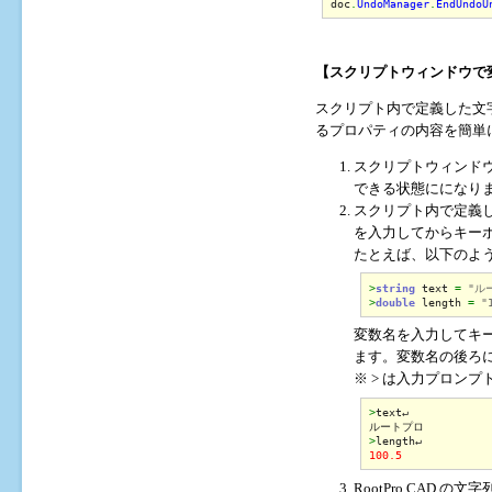
doc
.
UndoManager
.
EndUndoU
【スクリプトウィンドウで
スクリプト内で定義した文字列
るプロパティの内容を簡単
スクリプトウィンドウ
できる状態にになり
スクリプト内で定義
を入力してからキー
たとえば、以下のような 
>
string
 text 
=
"ル
>
double
 length 
=
"
変数名を入力してキ
ます。変数名の後ろ
※ > は入力プロンプ
>
text↵

>
100.5
RootPro CAD