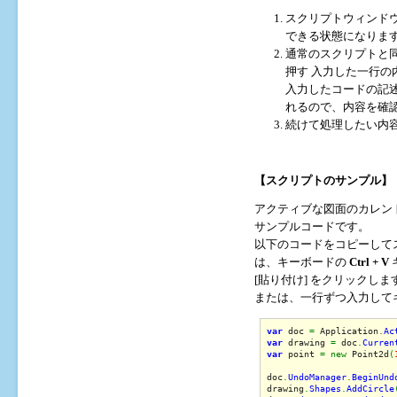
スクリプトウィンドウ
できる状態になりま
通常のスクリプトと
押す 入力した一行の
入力したコードの記
れるので、内容を確
続けて処理したい内
【スクリプトのサンプル】
アクティブな図面のカレント部分
サンプルコードです。
以下のコードをコピーして
は、キーボードの
Ctrl + V
[貼り付け] をクリックしま
または、一行ずつ入力して
var
 doc 
=
 Application
.
Ac
var
 drawing 
=
 doc
.
Curren
var
 point 
=
new
 Point2d
(
doc
.
UndoManager
.
BeginUnd
drawing
.
Shapes
.
AddCircle