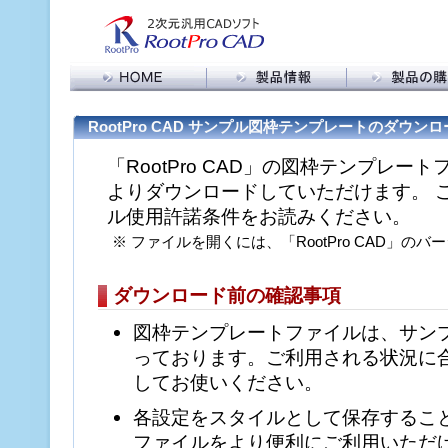
製品情報トップ
RootPro CAD 購
RootPro CAD 特長
購入に関する FA
RootPro CAD サンプル図枠テンプレートのダウン
機能比較
販売代理店の皆
「RootPro CAD」の図枠テンプレー
アドイン・スクリプト
バージョン情報
よりダウンロードしていただけます。 
動作環境
ル使用許諾条件をお読みください。
※ ファイルを開くには、「RootPro CAD」のバー
ダウンロード前の確認事項
図枠テンプレートファイルは、サン
っております。ご利用される状況に
してお使いください。
各設定をスタイルとして保存するこ
ファイルをより便利にご利用いただ