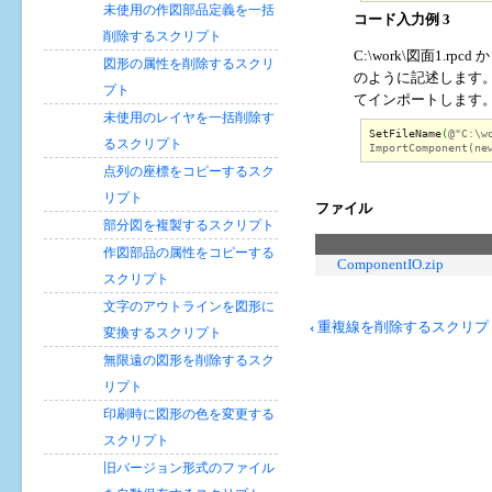
未使用の作図部品定義を一括
コード入力例 3
削除するスクリプト
C:\work\図面1.rp
図形の属性を削除するスクリ
のように記述します
プト
てインポートします
未使用のレイヤを一括削除す
SetFileName
(
@"C:\w
るスクリプト
ImportComponent(ne
点列の座標をコピーするスク
リプト
ファイル
部分図を複製するスクリプト
作図部品の属性をコピーする
ComponentIO.zip
スクリプト
文字のアウトラインを図形に
ブ
‹
重複線を削除するスクリプ
変換するスクリプト
ッ
ク
無限遠の図形を削除するスク
横
リプト
断
印刷時に図形の色を変更する
リ
スクリプト
ン
ク:
旧バージョン形式のファイル
作