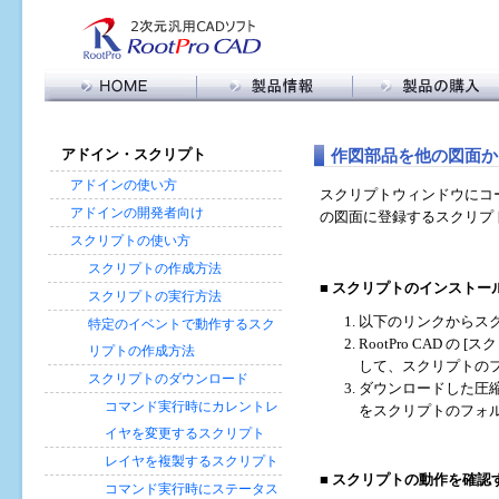
製品情報トップ
RootPro CAD 購入
RootPro CAD 特長
購入に関する FAQ
メ
作図部品を他の図面か
アドイン・スクリプト
機能比較
販売代理店の皆様へ
イ
ン
アドイン・スクリプト
アドインの使い方
スクリプトウィンドウにコ
コ
バージョン情報
アドインの開発者向け
の図面に登録するスクリプ
ン
動作環境
スクリプトの使い方
テ
ン
スクリプトの作成方法
ツ
■ スクリプトのインストー
スクリプトの実行方法
に
以下のリンクからスク
特定のイベントで動作するスク
移
RootPro CAD 
動
リプトの作成方法
して、スクリプトの
スクリプトのダウンロード
ダウンロードした圧縮ファ
コマンド実行時にカレントレ
をスクリプトのフォ
イヤを変更するスクリプト
レイヤを複製するスクリプト
■ スクリプトの動作を確認
コマンド実行時にステータス