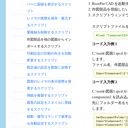
RootPro CAD を起動
バーに面積を表示するスクリ
作図部品を登録した
プト
スクリプトウィンド
レイヤの状態を保存・復元す
るスクリプト
スクリプトファイルを 
重複線を削除するスクリプト
#load "ComponentIO
作図部品を他の図面からイン
コード入力例 1
ポートするスクリプト
C:\work\図面1.r
印刷設定の印刷の向きを自動
します。
変更するスクリプト
ファイル名、作図部
既定値の設定を図形に反映す
ImportComponent
(
@"
るスクリプト
図形のレイヤの表示状態を変
コード入力例 2
更するスクリプト
C:\work\図面1.rpc
用紙を複製するスクリプト
component2 
図形の設定をスタイルに登録
先にフォルダー名を
します。
するスクリプト
移動・複写コマンドで基準点
SetDocumentFolder
(
ImportComponent
(
"図
を自動設定するスクリプト
ImportComponent
(
"図