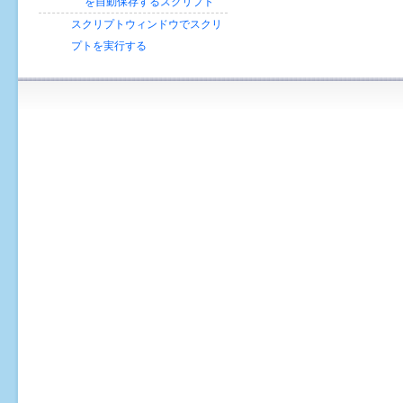
を自動保存するスクリプト
図
スクリプトウィンドウでスクリ
部
品
プトを実行する
を
他
の
図
面
か
ら
イ
ン
ポ
ー
ト
す
る
ス
ク
リ
プ
ト