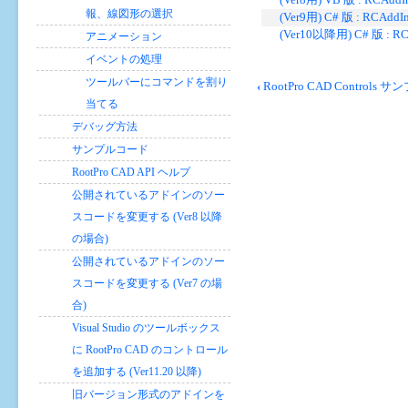
報、線図形の選択
(Ver9用) C# 版 : RCAddI
(Ver10以降用) C# 版 : RC
アニメーション
イベントの処理
ブ
ツールバーにコマンドを割り
‹
RootPro CAD Controls サ
ッ
当てる
ク
デバッグ方法
横
断
サンプルコード
リ
RootPro CAD API ヘルプ
ン
公開されているアドインのソー
ク:
スコードを変更する (Ver8 以降
図
形
の場合)
の
公開されているアドインのソー
ラ
スコードを変更する (Ver7 の場
バ
ー
合)
バ
Visual Studio のツールボックス
ン
に RootPro CAD のコントロール
ド
を追加する (Ver11.20 以降)
を
描
旧バージョン形式のアドインを