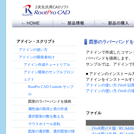
製品情報トップ
RootPro CAD 購入
RootPro CAD 特長
購入に関する FAQ
メ
図形のラバーバンドを
アドイン・スクリプト
機能比較
販売代理店の皆様へ
イ
ン
アドイン・スクリプト
アドインの使い方
アドインで作成したコマン
コ
バージョン情報
アドインの開発者向け
バーバンドを描画します。
ン
動作環境
サンプルでは、アドインで
アドイン作成チュートリアル
テ
ン
アドイン開発のサンプルプロジ
■ アドインのインストール
ツ
ェクト
アドインをインストールす
に
アドインの使い方 (Ver9 以
RootPro CAD Controls サンプ
移
アドインの使い方 (Ver8 の
動
ル
図形のラバーバンドを描画
属性値の取得と表の作成
ファイル
選択図形の数を数える
マウスホイール反転
(Ver8用) C# 版 : RCAddI
図形の選択数、選択図形の情
(Ver8用) VB 版 : RCAddI