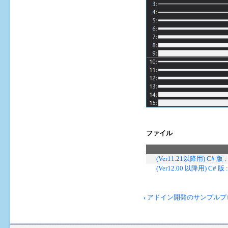
ファイル
(Ver11.21以降用) C# 版 : 
(Ver12.00 以降用) C# 版 :
ブ
‹
アドイン開発のサンプルプ
ッ
ク
横