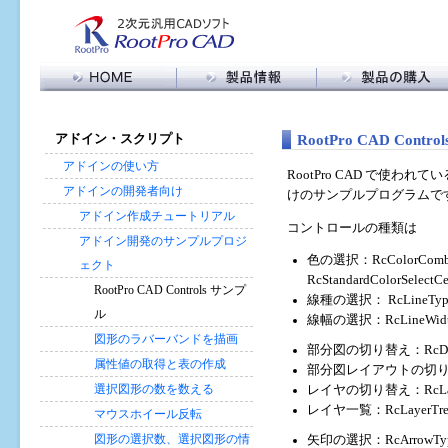
製品情報トップ
RootPro CAD 購入
RootPro CAD 特長
購入に関する FAQ
メ
RootPro CAD Contr
アドイン・スクリプト
機能比較
販売代理店の皆様へ
イ
ン
アドイン・スクリプト
アドインの使い方
RootPro CAD で使
コ
バージョン情報
アドインの開発者向け
けのサンプルプログラムで
ン
動作環境
アドイン作成チュートリアル
テ
コントロールの種類は
ン
アドイン開発のサンプルプロジ
ツ
色の選択：RcColorComboBo
ェクト
に
RcStandardColorSelectCe
RootPro CAD Controls サンプ
移
線種の選択： RcLineTyp
動
ル
線幅の選択：RcLineWidt
図形のラバーバンドを描画
部分図の切り替え：RcDraw
属性値の取得と表の作成
部分図レイアウトの切り替え：R
選択図形の数を数える
レイヤの切り替え：RcLaye
レイヤ一覧：RcLayerTre
マウスホイール反転
図形の選択数、選択図形の情
矢印の選択：RcArrowTyp