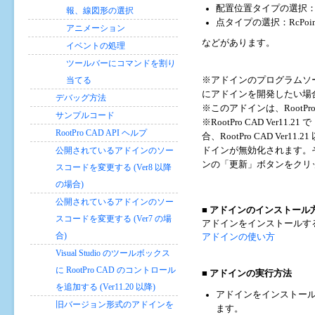
配置位置タイプの選択：RcAl
報、線図形の選択
点タイプの選択：RcPointM
アニメーション
などがあります。
イベントの処理
ツールバーにコマンドを割り
当てる
※アドインのプログラムソ
にアドインを開発したい場
デバッグ方法
※このアドインは、RootPro
サンプルコード
※RootPro CAD Ver11
RootPro CAD API ヘルプ
合、RootPro CAD V
公開されているアドインのソー
ドインが無効化されます。
ンの「更新」ボタンをクリ
スコードを変更する (Ver8 以降
の場合)
公開されているアドインのソー
■
アドインのインストール
スコードを変更する (Ver7 の場
アドインをインストールす
合)
アドインの使い方
Visual Studio のツールボックス
に RootPro CAD のコントロール
■ アドインの実行方法
を追加する (Ver11.20 以降)
アドインをインストールする
旧バージョン形式のアドインを
ます。