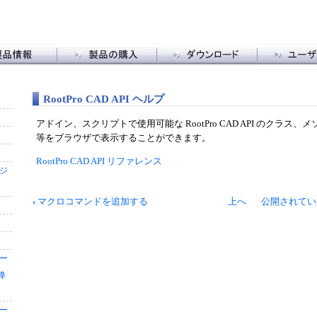
トップ
RootPro CAD 購入
ソフトウェア
新規ユーザ登
 CAD 特長
購入に関する FAQ
アドイン
ライセンスキ
RootPro CAD API ヘルプ
販売代理店の皆様へ
スクリプト
登録に関する
・スクリプト
サンプル図面
アドイン、スクリプトで使用可能な RootPro CAD API のクラ
ン情報
図枠テンプレート
等をブラウザで表示することができます。
カタログ・マニュアル
RootPro CAD API リファレンス
ジ
ブ
‹
マクロコマンドを追加する
上へ
公開されてい
ッ
ク
横
断
ー
リ
降
ン
ク:
RootPro
ー