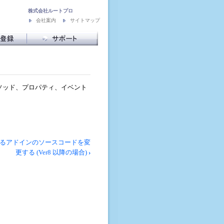
株式会社ルートプロ
会社案内
サイトマップ
録
サポート
ー再送付
基本操作の説明
ヘルプ
FAQ よくある質問
お問い合わせ
ス、メソッド、プロパティ、イベント
るアドインのソースコードを変
更する (Ver8 以降の場合)
›