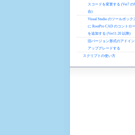
スコードを変更する (Ver7 の
合)
Visual Studio のツールボック
に RootPro CAD のコントロ
を追加する (Ver11.20 以降)
旧バージョン形式のアドイン
アップグレードする
スクリプトの使い方