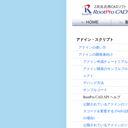
製品情報
RootPro
メ
アドイン・スクリプト
機能比較
イ
ン
アドイン
アドインの使い方
コ
バージョ
アドインの開発者向け
ン
動作環境
アドイン作成チュートリアル
テ
ン
アドイン開発のサンプルプロ
ツ
ェクト
に
デバッグ方法
移
動
サンプルコード
RootPro CAD API ヘルプ
公開されているアドインのソ
スコードを変更する (Ver8 以
の場合)
公開されているアドインのソ